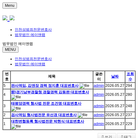
Menu
인천성범죄전문변호사
법무법인 에이앤랩
법무법인 에이앤랩
MENU
인천성범죄전문변호사
법무법인 에이앤랩
번
글쓴
조회
제목
날짜
호
이
수
5
판사역임, 김앤장 경력 정지훈 대표변호사
admin
2026.05.27
294
前)경기남부경찰청 경찰경력 김동완 대표변호사
4
admin
2026.05.27
280
태평양경력 형사법 전문 조건명 대표변호사
3
admin
2026.05.27
248
2
검사역임 형사법전문 유선경 대표변호사
admin
2026.05.27
237
대한변협등록 형사법전문 박현식 대표변호사
1
admin
2026.05.27
229
쓰기
태그