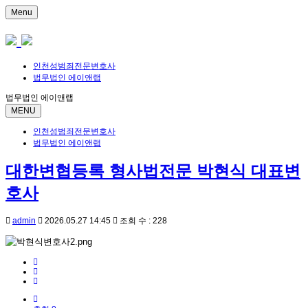
Menu
인천성범죄전문변호사
법무법인 에이앤랩
법무법인 에이앤랩
MENU
인천성범죄전문변호사
법무법인 에이앤랩
대한변협등록 형사법전문 박현식 대표변
호사
admin
2026.05.27 14:45
조회 수 : 228