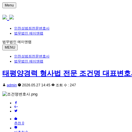
Menu
인천성범죄전문변호사
법무법인 에이앤랩
법무법인 에이앤랩
MENU
인천성범죄전문변호사
법무법인 에이앤랩
태평양경력 형사법 전문 조건명 대표변호
admin
2026.05.27 14:45
조회 수 : 247
추천 0