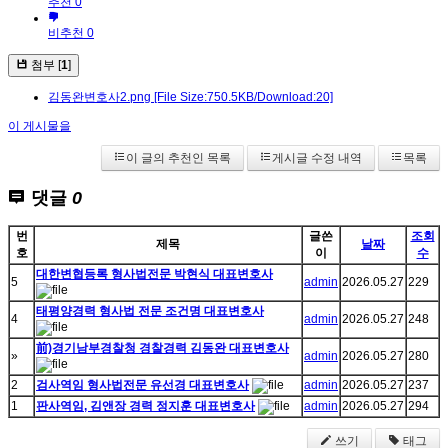
추천 0
비추천 0
첨부 [
1
]
김동완변호사2.png
[File Size:750.5KB/Download:20]
이 게시물을
이 글의 추천인 목록
게시글 수정 내역
목록
댓글
0
번
글쓴
조회
제목
날짜
호
이
수
대한변협등록 형사법전문 박현식 대표변호사
5
admin
2026.05.27
229
태평양경력 형사법 전문 조건명 대표변호사
4
admin
2026.05.27
248
前)경기남부경찰청 경찰경력 김동완 대표변호사
»
admin
2026.05.27
280
2
검사역임 형사법전문 유선경 대표변호사
admin
2026.05.27
237
1
판사역임, 김앤장 경력 정지훈 대표변호사
admin
2026.05.27
294
쓰기
태그