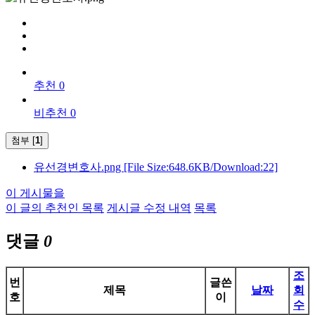
추천 0
비추천 0
첨부 [
1
]
유선경변호사.png
[File Size:648.6KB/Download:22]
이 게시물을
이 글의 추천인 목록
게시글 수정 내역
목록
댓글
0
조
번
글쓴
제목
날짜
회
호
이
수