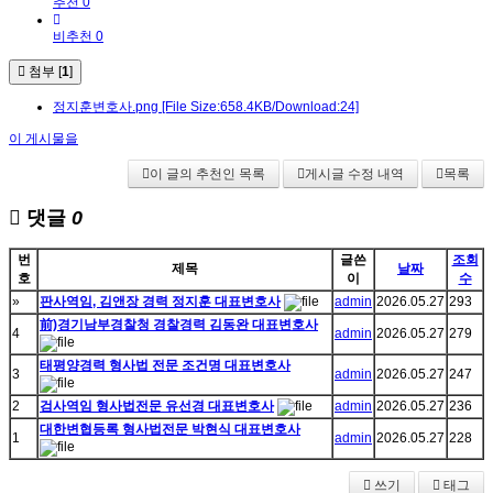
추천 0
비추천 0
첨부 [
1
]
정지훈변호사.png
[File Size:658.4KB/Download:24]
이 게시물을
이 글의 추천인 목록
게시글 수정 내역
목록
댓글
0
번
글쓴
조회
제목
날짜
호
이
수
»
판사역임, 김앤장 경력 정지훈 대표변호사
admin
2026.05.27
293
前)경기남부경찰청 경찰경력 김동완 대표변호사
4
admin
2026.05.27
279
태평양경력 형사법 전문 조건명 대표변호사
3
admin
2026.05.27
247
2
검사역임 형사법전문 유선경 대표변호사
admin
2026.05.27
236
대한변협등록 형사법전문 박현식 대표변호사
1
admin
2026.05.27
228
쓰기
태그